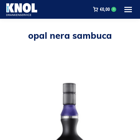
€
0,00
0
opal nera sambuca
Je bent hier: