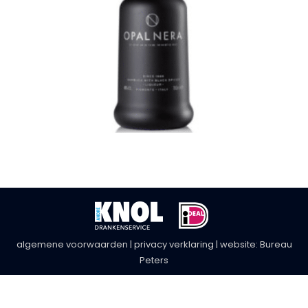
algemene voorwaarden
|
privacy verklaring
| website:
Bureau
Peters