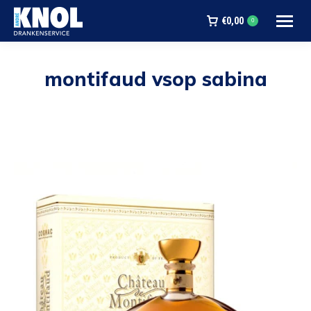
€
0,00
0
montifaud vsop sabina
Je bent hier: