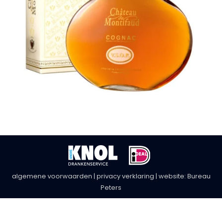
algemene voorwaarden
|
privacy verklaring
| website:
Bureau
Peters