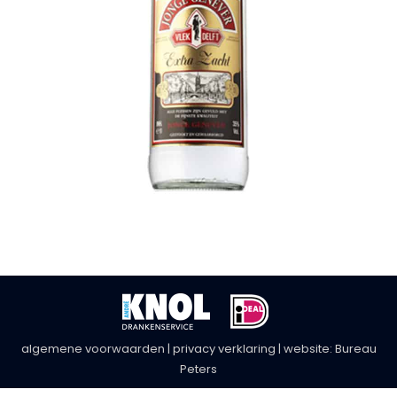
algemene voorwaarden
|
privacy verklaring
| website:
Bureau
Peters