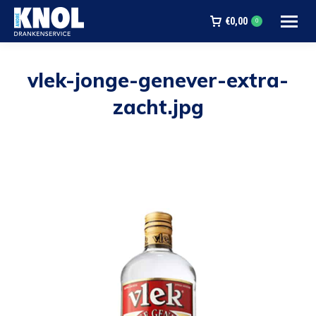
€
0,00
0
vlek-jonge-genever-extra-
zacht.jpg
Je bent hier: