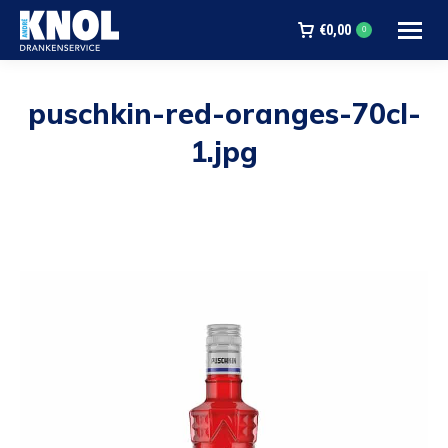
€
0,00
0
puschkin-red-oranges-70cl-
1.jpg
Je bent hier: