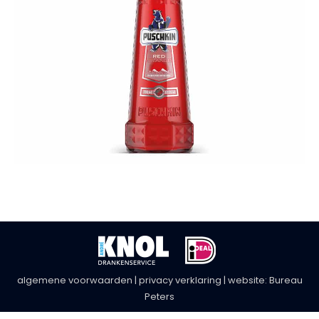
algemene voorwaarden
|
privacy verklaring
| website:
Bureau
Peters