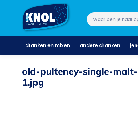
dranken en mixen
andere dranken
je
dranken en mixen
andere dranken
je
old-pulteney-single-malt
1.jpg