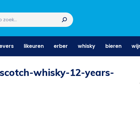
nevers
likeuren
erber
whisky
bieren
wi
nevers
likeuren
erber
whisky
bieren
wij
-scotch-whisky-12-years-
Je b