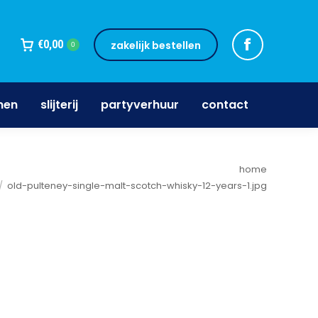
jnen
slijterij
partyverhuur
contact
€
0,00
zakelijk bestellen
0
nen
slijterij
partyverhuur
contact
ent hier:
home
old-pulteney-single-malt-scotch-whisky-12-years-1.jpg