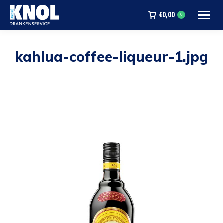
€
0,00
0
kahlua-coffee-liqueur-1.jpg
Je bent hier: