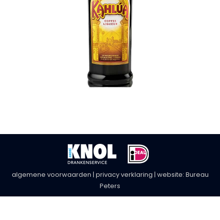
algemene voorwaarden
|
privacy verklaring
| website:
Bureau
Peters