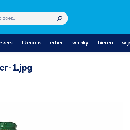
nevers
likeuren
erber
whisky
bieren
wi
nevers
likeuren
erber
whisky
bieren
wij
er-1.jpg