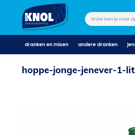
dranken en mixen
andere dranken
je
dranken en mixen
andere dranken
je
hoppe-jonge-jenever-1-lit