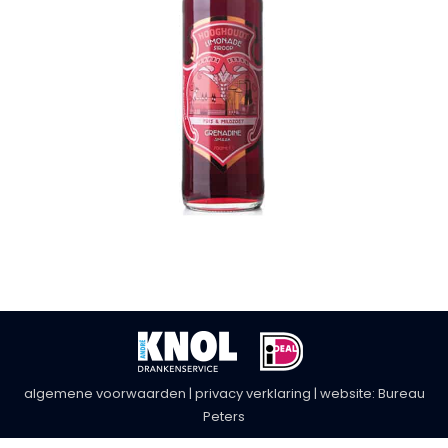
algemene voorwaarden
|
privacy verklaring
| website:
Bureau
Peters