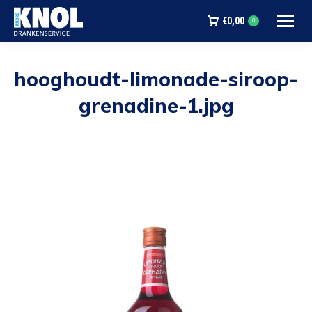
€
0,00
0
hooghoudt-limonade-siroop-
grenadine-1.jpg
Je bent hier: