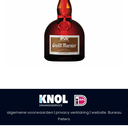
algemene voorwaarden
|
privacy verklaring
| website:
Bureau
Peters