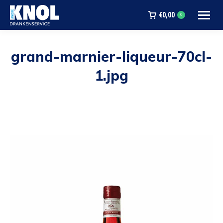
€
0,00
0
grand-marnier-liqueur-70cl-
1.jpg
Je bent hier: