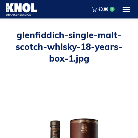
€
0,00
0
glenfiddich-single-malt-
scotch-whisky-18-years-
box-1.jpg
Je bent hier: