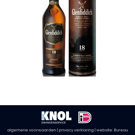
algemene voorwaarden
|
privacy verklaring
| website:
Bureau