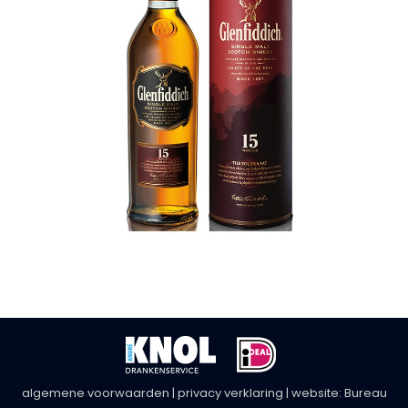
algemene voorwaarden
|
privacy verklaring
| website:
Bureau