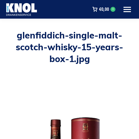
€
0,00
0
glenfiddich-single-malt-
scotch-whisky-15-years-
box-1.jpg
Je bent hier: