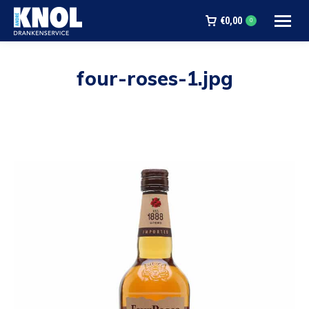
€
0,00
0
four-roses-1.jpg
Je bent hier: