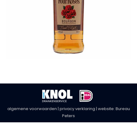
algemene voorwaarden
|
privacy verklaring
| website:
Bureau
Peters