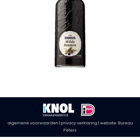
algemene voorwaarden
|
privacy verklaring
| website:
Bureau
Peters