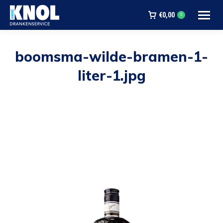
€
0,00
0
boomsma-wilde-bramen-1-
liter-1.jpg
Je bent hier: