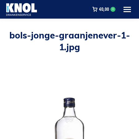
€
0,00
0
bols-jonge-graanjenever-1-
1.jpg
Je bent hier: