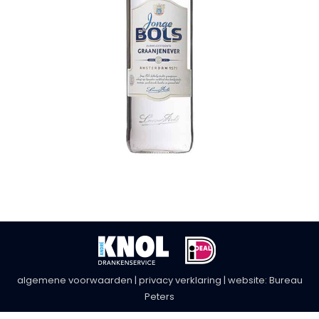
algemene voorwaarden
|
privacy verklaring
| website:
Bureau
Peters