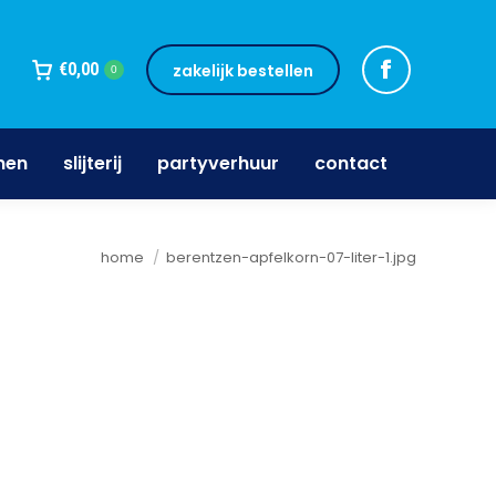
jnen
slijterij
partyverhuur
contact
€
0,00
zakelijk bestellen
0
nen
slijterij
partyverhuur
contact
Je bent hier:
home
berentzen-apfelkorn-07-liter-1.jpg