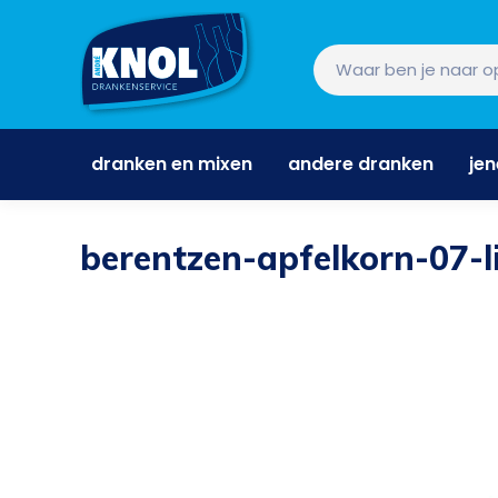
dranken en mixen
andere dranken
je
dranken en mixen
andere dranken
je
berentzen-apfelkorn-07-li