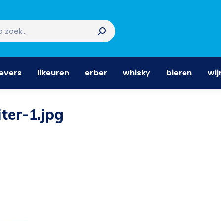
nevers
likeuren
erber
whisky
bieren
wi
nevers
likeuren
erber
whisky
bieren
wij
ter-1.jpg