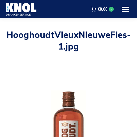
€
0,00
0
HooghoudtVieuxNieuweFles-
1.jpg
Je bent hier: