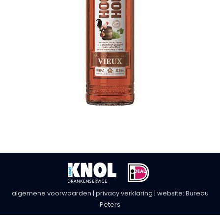
algemene voorwaarden
|
privacy verklaring
| website:
Bureau
Peters