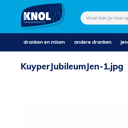
dranken en mixen
andere dranken
je
dranken en mixen
andere dranken
je
KuyperJubileumJen-1.jpg