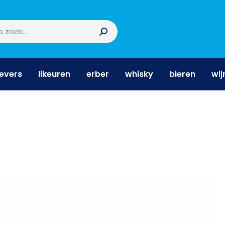
nevers
likeuren
erber
whisky
bieren
wi
nevers
likeuren
erber
whisky
bieren
wij