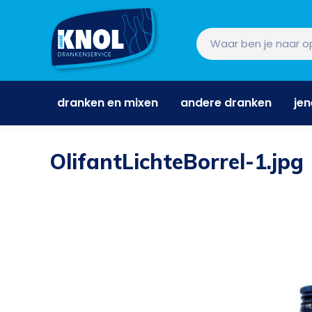
dranken en mixen
andere dranken
je
dranken en mixen
andere dranken
je
OlifantLichteBorrel-1.jpg