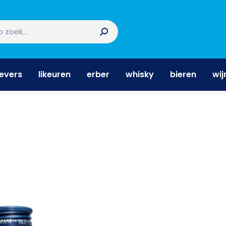
nevers
likeuren
erber
whisky
bieren
wi
nevers
likeuren
erber
whisky
bieren
wij