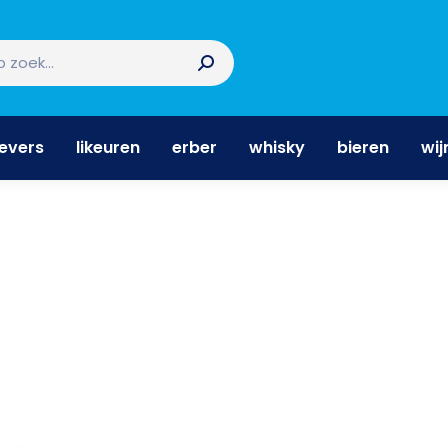
nevers
likeuren
erber
whisky
bieren
wi
nevers
likeuren
erber
whisky
bieren
wij