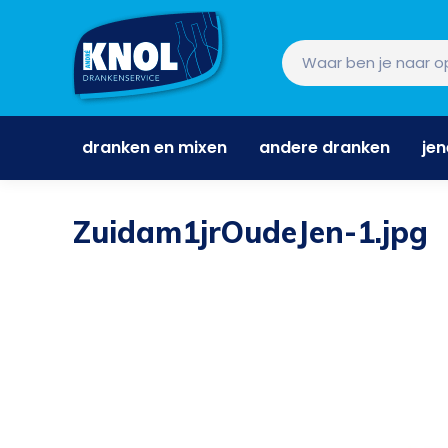
dranken en mixen
andere dranken
je
dranken en mixen
andere dranken
je
Zuidam1jrOudeJen-1.jpg