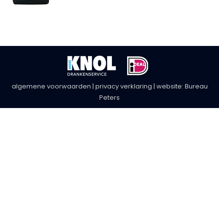
algemene voorwaarden
|
privacy verklaring
| website:
Bureau
Peters