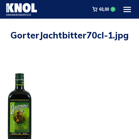
€
0,00
0
GorterJachtbitter70cl-1.jpg
Je bent hier: