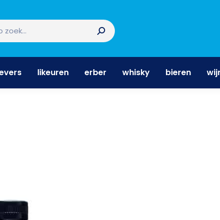
nevers
likeuren
erber
whisky
bieren
wi
nevers
likeuren
erber
whisky
bieren
wij