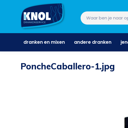
dranken en mixen
andere dranken
je
dranken en mixen
andere dranken
je
PoncheCaballero-1.jpg