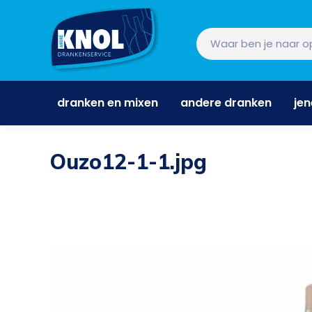
dranken en mixen
andere dranken
je
dranken en mixen
andere dranken
je
Ouzo12-1-1.jpg