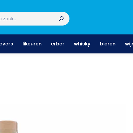
nevers
likeuren
erber
whisky
bieren
wi
nevers
likeuren
erber
whisky
bieren
wij