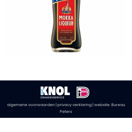
algemene voorwaarden
|
privacy verklaring
| website:
Bureau
Peters