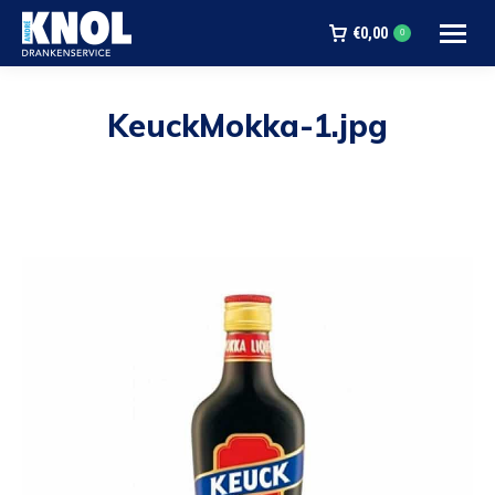
€
0,00
0
KeuckMokka-1.jpg
Je bent hier: