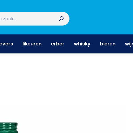
nevers
likeuren
erber
whisky
bieren
wi
nevers
likeuren
erber
whisky
bieren
wij