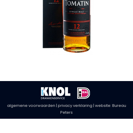
algemene voorwaarden
|
privacy verklaring
| website:
Bureau
Peters