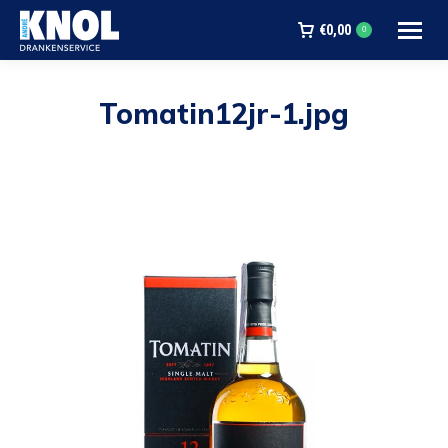
€
0,00
0
Tomatin12jr-1.jpg
Je bent hier: