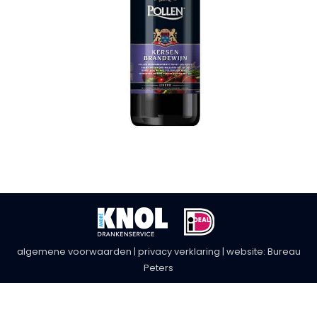
algemene voorwaarden
|
privacy verklaring
| website:
Bureau
Peters