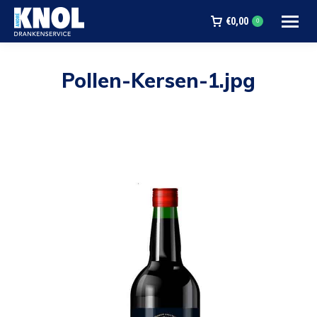
€
0,00
0
Pollen-Kersen-1.jpg
Je bent hier: