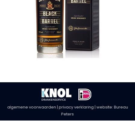
algemene voorwaarden
|
privacy verklaring
| website:
Bureau
Peters