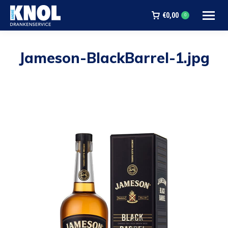
€
0,00
0
Jameson-BlackBarrel-1.jpg
Je bent hier: