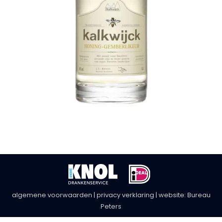
algemene voorwaarden
|
privacy verklaring
| website:
Bureau
Peters