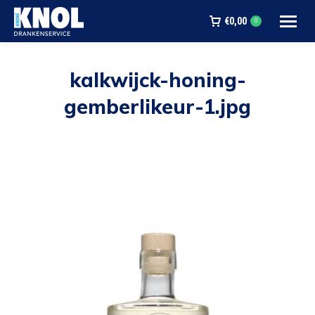
€
0,00
0
kalkwijck-honing-
gemberlikeur-1.jpg
Je bent hier: