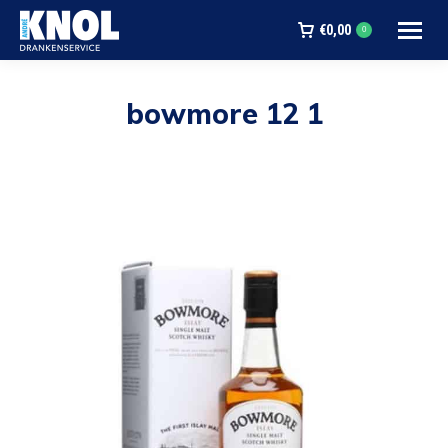
€
0,00
0
bowmore 12 1
Je bent hier: