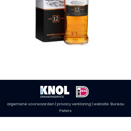
algemene voorwaarden
|
privacy verklaring
| website:
Bureau
Peters