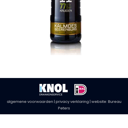
algemene voorwaarden
|
privacy verklaring
| website:
Bureau
Peters