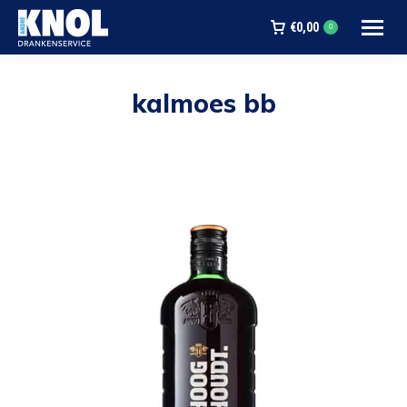
€
0,00
0
kalmoes bb
Je bent hier: