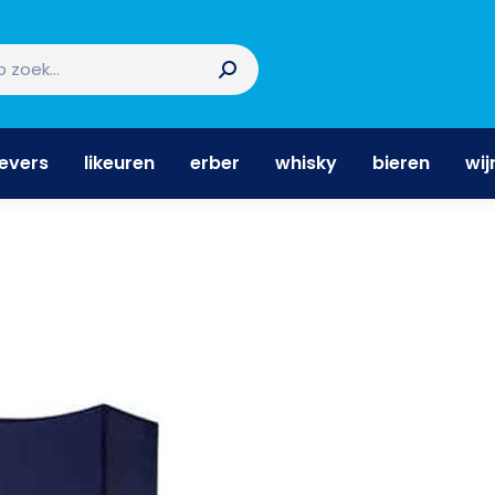
nevers
likeuren
erber
whisky
bieren
wi
nevers
likeuren
erber
whisky
bieren
wij