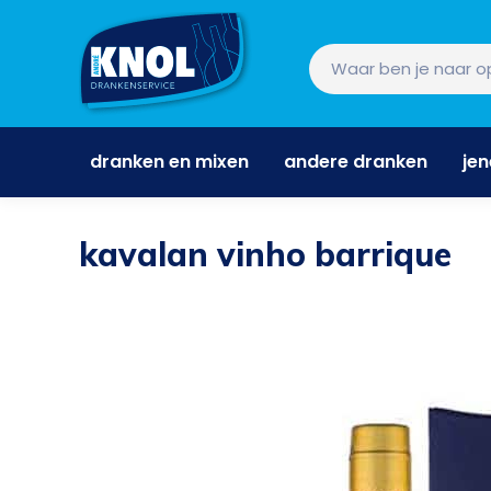
dranken en mixen
andere dranken
je
dranken en mixen
andere dranken
je
kavalan vinho barrique