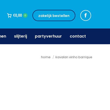
jnen
slijterij
partyverhuur
contact
€
0,00
zakelijk bestellen
0
nen
slijterij
partyverhuur
contact
Je bent hier:
home
kavalan vinho barrique