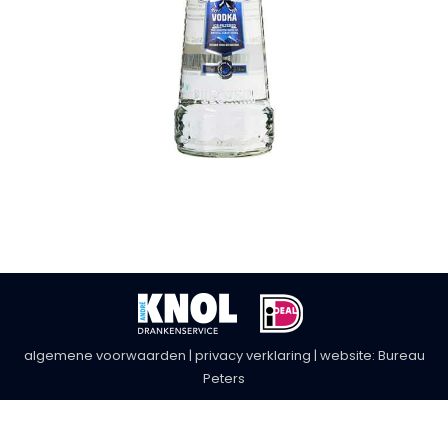
algemene voorwaarden
|
privacy verklaring
| website:
Bureau
Peters