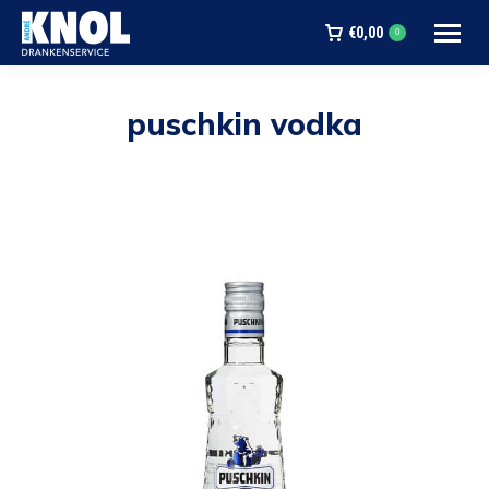
€
0,00
0
puschkin vodka
Je bent hier: