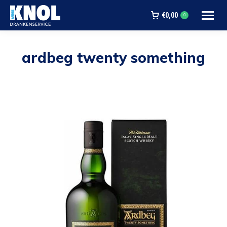
€
0,00
0
ardbeg twenty something
Je bent hier: