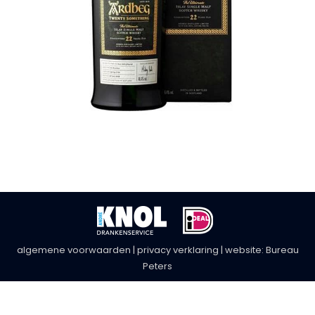
algemene voorwaarden
|
privacy verklaring
| website:
Bureau
Peters