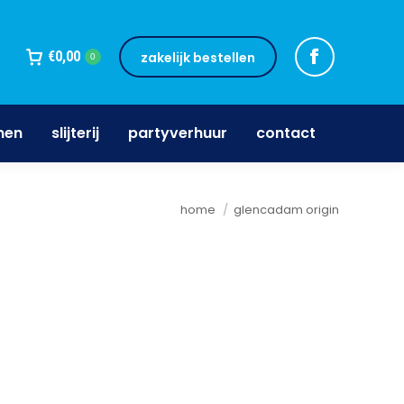
jnen
slijterij
partyverhuur
contact
€
0,00
zakelijk bestellen
0
nen
slijterij
partyverhuur
contact
Je bent hier:
home
glencadam origin