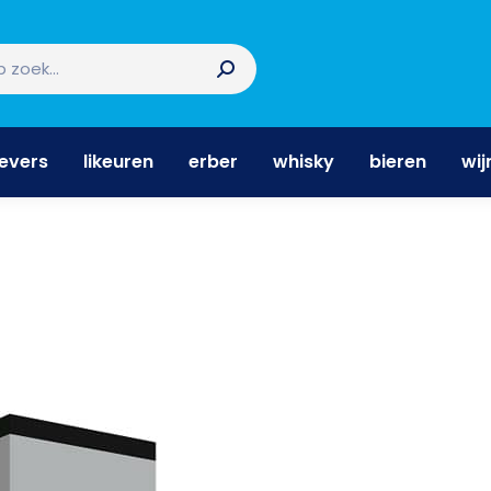
nevers
likeuren
erber
whisky
bieren
wi
nevers
likeuren
erber
whisky
bieren
wij