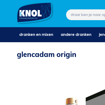
dranken en mixen
andere dranken
je
dranken en mixen
andere dranken
je
glencadam origin