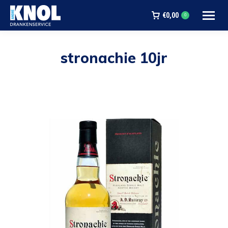
€
0,00
0
stronachie 10jr
Je bent hier: