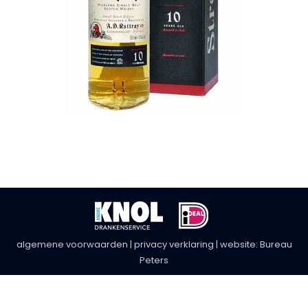
algemene voorwaarden
|
privacy verklaring
| website:
Bureau
Peters