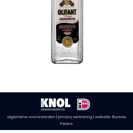
algemene voorwaarden
|
privacy verklaring
| website:
Bureau
Peters