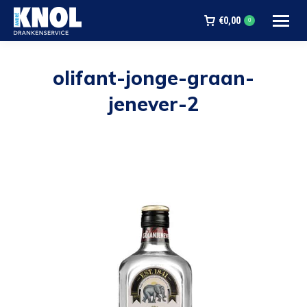
€
0,00
0
olifant-jonge-graan-
jenever-2
Je bent hier: