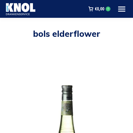
€
0,00
0
bols elderflower
Je bent hier: