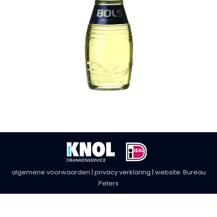
algemene voorwaarden
|
privacy verklaring
| website:
Bureau
Peters