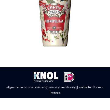
algemene voorwaarden
|
privacy verklaring
| website:
Bureau
Peters