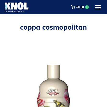
€
0,00
0
coppa cosmopolitan
Je bent hier: