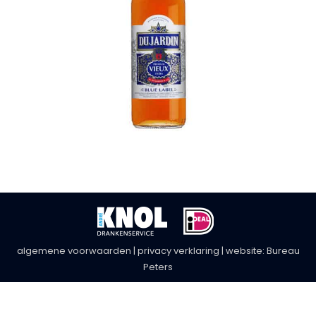
algemene voorwaarden
|
privacy verklaring
| website:
Bureau
Peters