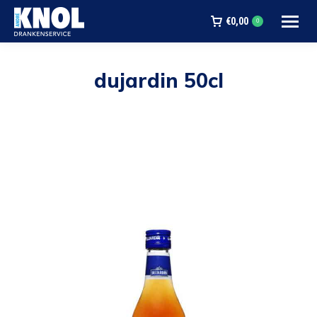
€
0,00
0
dujardin 50cl
Je bent hier: