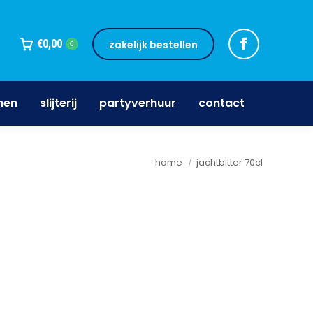
jnen
slijterij
partyverhuur
contact
€
0,00
zakelijk bestellen
0
nen
slijterij
partyverhuur
contact
Je bent hier:
home
jachtbitter 70cl