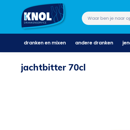
dranken en mixen
andere dranken
je
dranken en mixen
andere dranken
je
jachtbitter 70cl