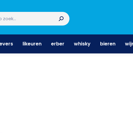
nevers
likeuren
erber
whisky
bieren
wi
nevers
likeuren
erber
whisky
bieren
wij