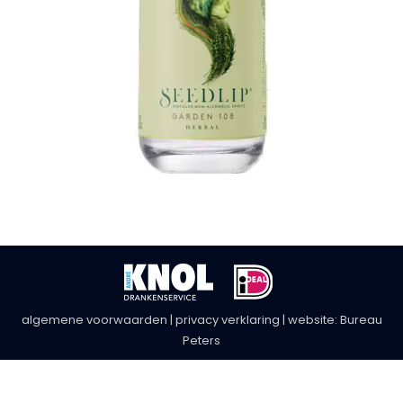
algemene voorwaarden
|
privacy verklaring
| website:
Bureau
Peters