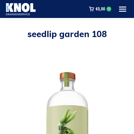
€
0,00
0
seedlip garden 108
Je bent hier: