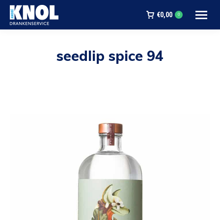
€
0,00
0
seedlip spice 94
Je bent hier: