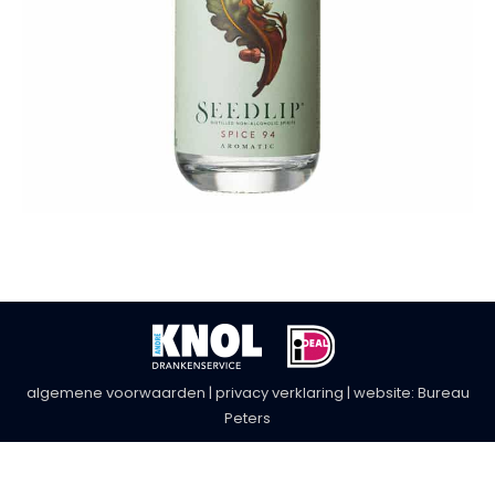
algemene voorwaarden
|
privacy verklaring
| website:
Bureau
Peters