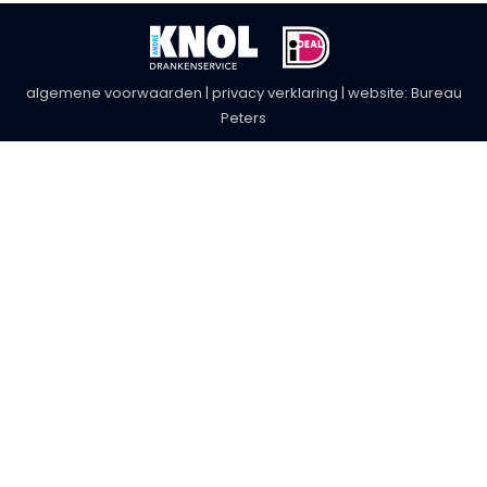
algemene voorwaarden
|
privacy verklaring
| website:
Bureau
Peters