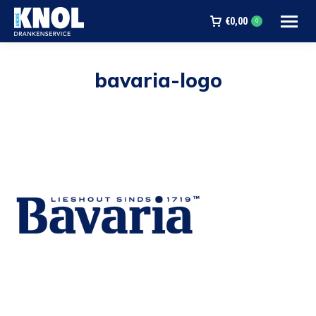
€
0,00
0
bavaria-logo
Je bent hier: