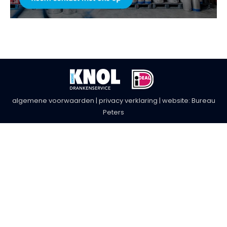
algemene voorwaarden
|
privacy verklaring
| website:
Bureau
Peters