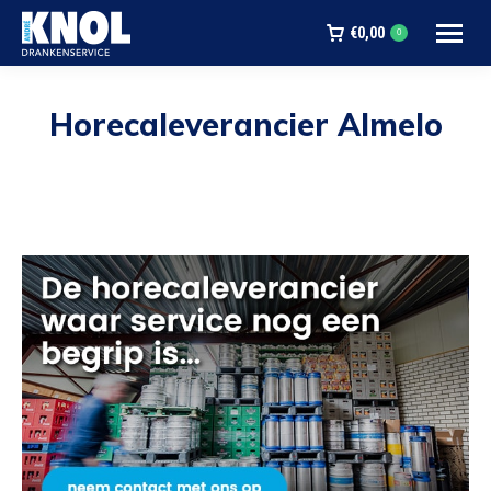
€
0,00
0
Horecaleverancier Almelo
Je bent hier: