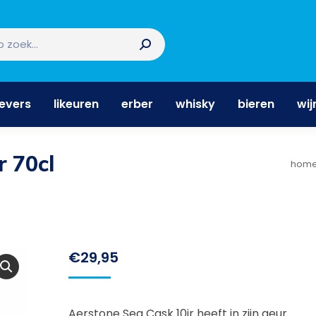
nevers
likeuren
erber
whisky
bieren
wi
nevers
likeuren
erber
whisky
bieren
wij
r 70cl
Je b
hom
€
29,95
Aerstone Sea Cask 10jr heeft in zijn geur