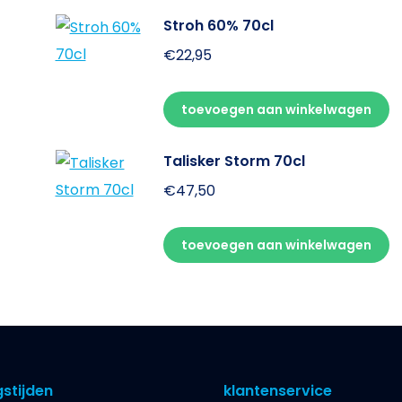
Stroh 60% 70cl
€
22,95
toevoegen aan winkelwagen
Talisker Storm 70cl
€
47,50
toevoegen aan winkelwagen
stijden
klantenservice