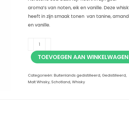
aroma’s van noten, eik en vanille. Deze whisk
heeft in zijn smaak tonen van tanine, amand
en vanille.
Aerstone
Sea
TOEVOEGEN AAN WINKELWAGEN
Cask
10
Categorieën:
Buitenlands gedistilleerd
,
Gedistilleerd
,
jaar
Malt Whisky
,
Schotland
,
Whisky
70cl
aantal