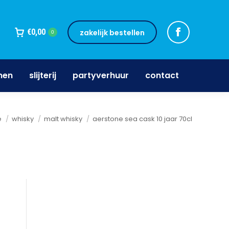
jnen
slijterij
partyverhuur
contact
€
0,00
zakelijk bestellen
0
nen
slijterij
partyverhuur
contact
ent hier:
e
whisky
malt whisky
aerstone sea cask 10 jaar 70cl