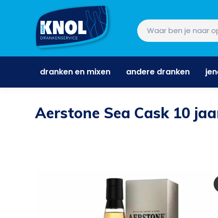
dranken en mixen
andere dranken
je
dranken en mixen
andere dranken
je
Aerstone Sea Cask 10 jaa