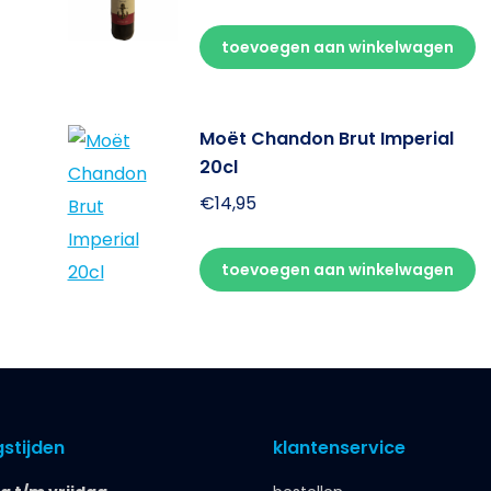
toevoegen aan winkelwagen
Moët Chandon Brut Imperial
20cl
€
14,95
toevoegen aan winkelwagen
stijden
klantenservice