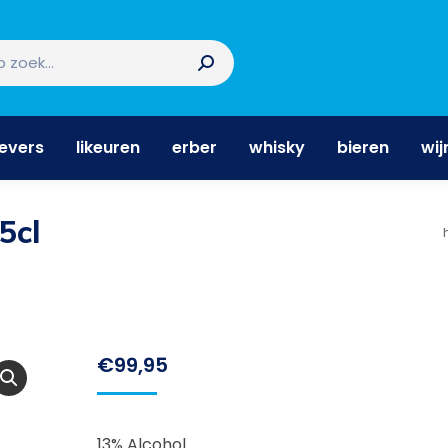
nevers
likeuren
erber
whisky
bieren
wi
nevers
likeuren
erber
whisky
bieren
wij
5cl
€
99,95
13% Alcohol