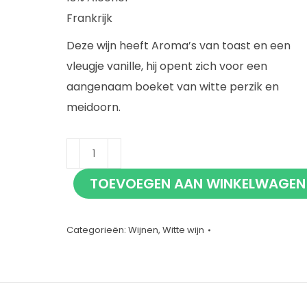
Frankrijk
Deze wijn heeft Aroma’s van toast en een
vleugje vanille, hij opent zich voor een
aangenaam boeket van witte perzik en
meidoorn.
Albert
Bichot
TOEVOEGEN AAN WINKELWAGEN
Meursault
75cl
aantal
Categorieën:
Wijnen
,
Witte wijn