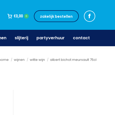
jnen
slijterij
partyverhuur
contact
€
0,00
zakelijk bestellen
0
nen
slijterij
partyverhuur
contact
Je bent hier:
home
wijnen
witte wijn
albert bichot meursault 75cl