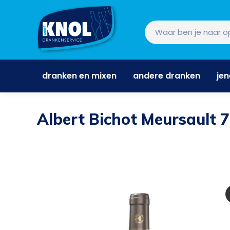
dranken en mixen
andere dranken
je
dranken en mixen
andere dranken
je
Albert Bichot Meursault 7