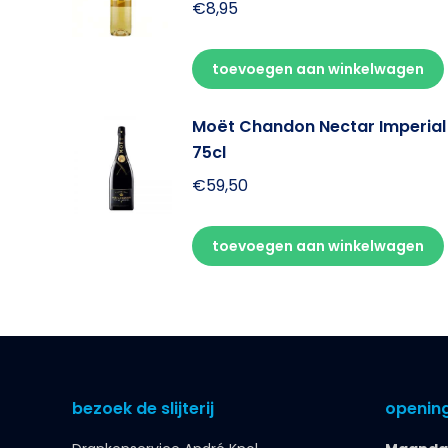
€
8,95
toevoegen aan winkelwagen
Moët Chandon Nectar Imperial
75cl
€
59,50
toevoegen aan winkelwagen
bezoek de slijterij
opening