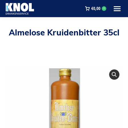
€
0,00
0
Almelose Kruidenbitter 35cl
Je bent hier: