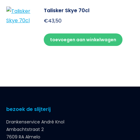
Talisker Skye 70cl
€
43,50
toevoegen aan winkelwagen
bezoek de slijterij
Drankenservice André Knol
Ambachtstraat 2
7609 RA Almelo