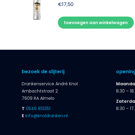
€
17,50
toevoegen aan winkelwagen
bezoek de slijterij
opening
Drankenservice André Knol
Maandag
Ambachtstraat 2
8.30 – 18
7609 RA Almelo
Zaterd
T
0546 813351
8.30 – 17
E
info@knoldranken.nl