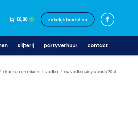
jnen
slijterij
partyverhuur
contact
€
0,00
zakelijk bestellen
0
nen
slijterij
partyverhuur
contact
t hier:
dranken en mixen
vodka
au vodka juicy peach 70cl