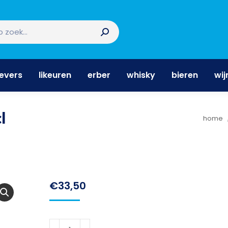
nevers
likeuren
erber
whisky
bieren
wi
nevers
likeuren
erber
whisky
bieren
wij
l
Je ben
home
€
33,50
AU