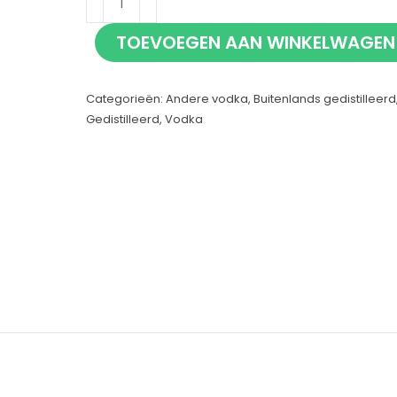
Vodka
TOEVOEGEN AAN WINKELWAGEN
Juicy
Peach
Categorieën:
Andere vodka
,
Buitenlands gedistilleerd
70cl
Gedistilleerd
,
Vodka
aantal