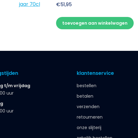
€
51,95
toevoegen aan winkelwagen
stijden
klantenservice
 t/m vrijdag
bestellen
.00 uur
betalen
ag
verzenden
.00 uur
retourneren
onze slijterij
zakelijk bestellen