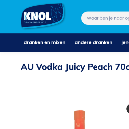
dranken en mixen
andere dranken
je
dranken en mixen
andere dranken
je
AU Vodka Juicy Peach 70c