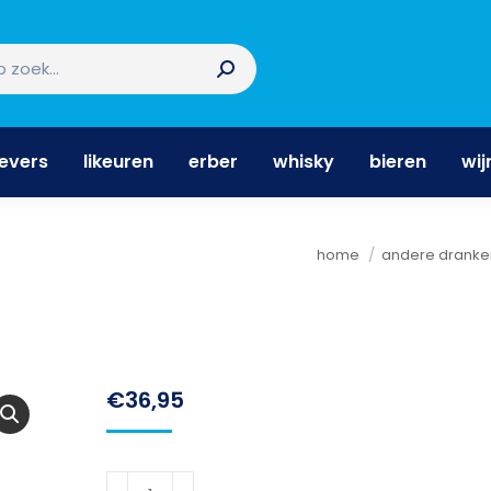
nevers
likeuren
erber
whisky
bieren
wi
nevers
likeuren
erber
whisky
bieren
wij
Je bent hier:
home
andere dranke
€
36,95
Avallen