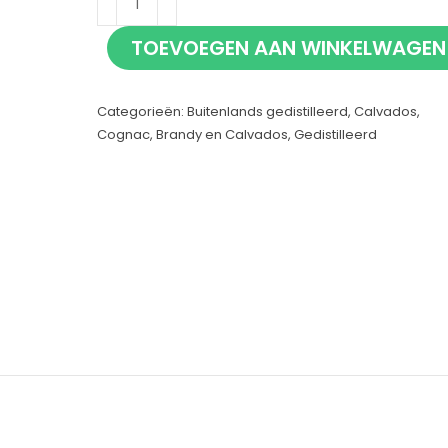
Calvados
TOEVOEGEN AAN WINKELWAGEN
70cl
aantal
Categorieën:
Buitenlands gedistilleerd
,
Calvados
,
Cognac, Brandy en Calvados
,
Gedistilleerd