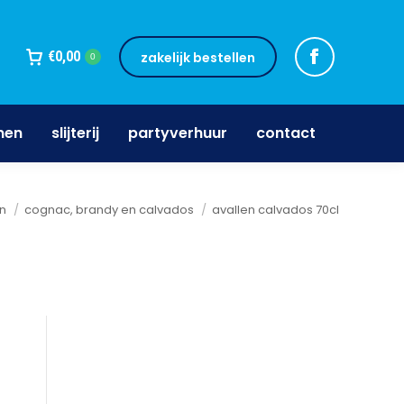
jnen
slijterij
partyverhuur
contact
€
0,00
zakelijk bestellen
0
nen
slijterij
partyverhuur
contact
n
cognac, brandy en calvados
avallen calvados 70cl