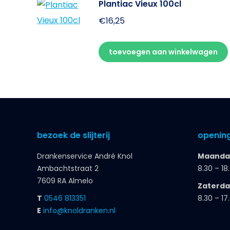
Plantiac Vieux 100cl
€
16,25
toevoegen aan winkelwagen
bezoek de slijterij
opening
Drankenservice André Knol
Maandag
Ambachtstraat 2
8.30 – 18
7609 RA Almelo
Zaterd
T
0546 813351
8.30 – 17
E
info@knoldranken.nl