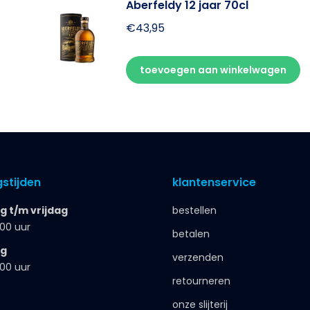
Aberfeldy 12 jaar 70cl
€
43,95
toevoegen aan winkelwagen
stijden
klantenservice
 t/m vrijdag
bestellen
.00 uur
betalen
ag
verzenden
.00 uur
retourneren
onze slijterij