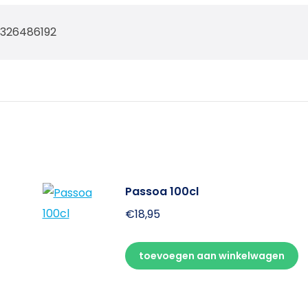
9326486192
Passoa 100cl
€
18,95
toevoegen aan winkelwagen