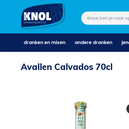
dranken en mixen
andere dranken
je
dranken en mixen
andere dranken
je
Avallen Calvados 70cl