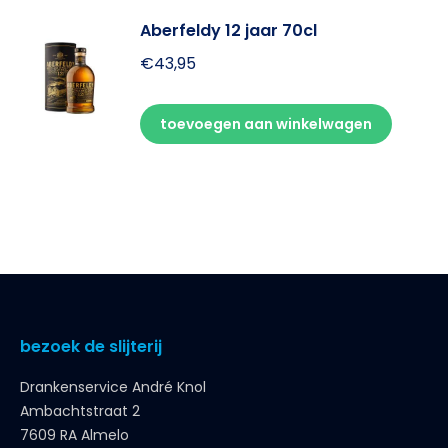
Aberfeldy 12 jaar 70cl
€
43,95
toevoegen aan winkelwagen
bezoek de slijterij
Drankenservice André Knol
Ambachtstraat 2
7609 RA Almelo