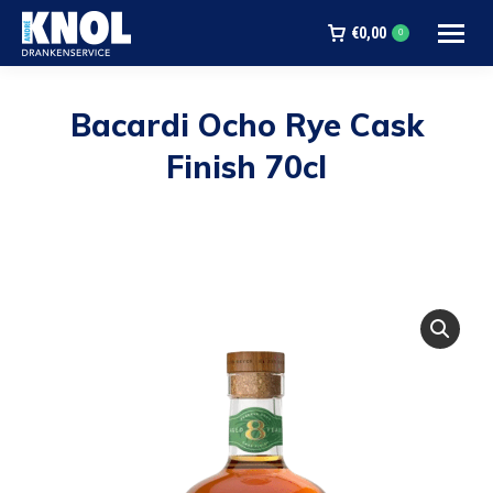
€
0,00
0
Bacardi Ocho Rye Cask
Finish 70cl
Je bent hier: