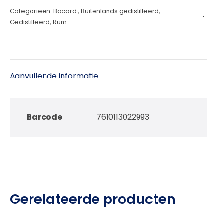
Categorieën:
Bacardi
,
Buitenlands gedistilleerd
,
Finish
Gedistilleerd
,
Rum
70cl
aantal
Aanvullende informatie
Barcode
7610113022993
Gerelateerde producten